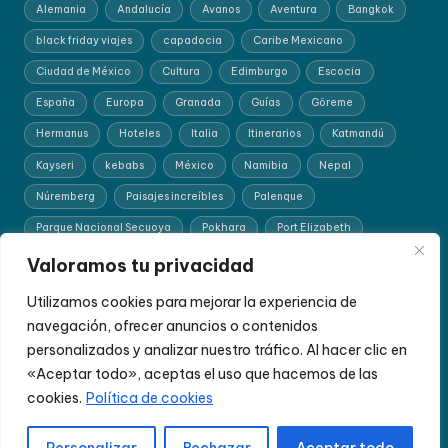
Alemania
Andalucía
Avanos
Aventura
Bangkok
black friday viajes
capadocia
Caribe Mexicano
Ciudad de México
Cultura
Edimburgo
Escocia
España
Europa
Granada
Guías
Göreme
Hermanus
Hoteles
Italia
Itinerarios
Katmandú
Kayseri
kebabs
México
Namibia
Nepal
Núremberg
Paisajes increíbles
Palenque
Parque Nacional Secuoya
Pokhara
Port Elizabeth
Recomendación para mochileros
Ruta del Desierto
safaris
Valoramos tu privacidad
San Cristóbal
Sudáfrica
Suiza
Testi Kebab
Utilizamos cookies para mejorar la experiencia de
trenEuropa
Turquía
viajar por libre Tailandia
navegación, ofrecer anuncios o contenidos
personalizados y analizar nuestro tráfico. Al hacer clic en
ViajePorLibre
Žabljak
«Aceptar todo», aceptas el uso que hacemos de las
cookies.
Política de cookies
Copyright 2026 —
Viajes con Mochila
. Todos los derechos