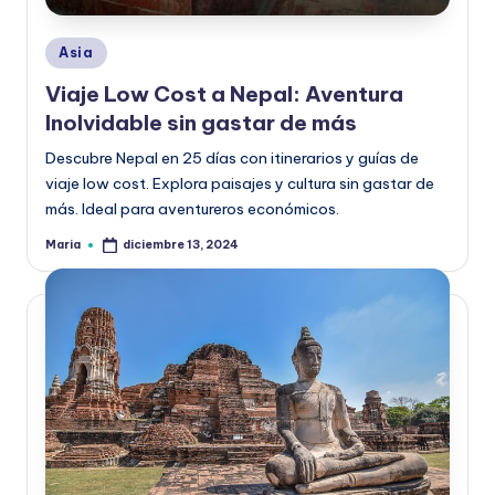
Publicado
Asia
en
Viaje Low Cost a Nepal: Aventura
Inolvidable sin gastar de más
Descubre Nepal en 25 días con itinerarios y guías de
viaje low cost. Explora paisajes y cultura sin gastar de
más. Ideal para aventureros económicos.
Maria
diciembre 13, 2024
Publicado
por