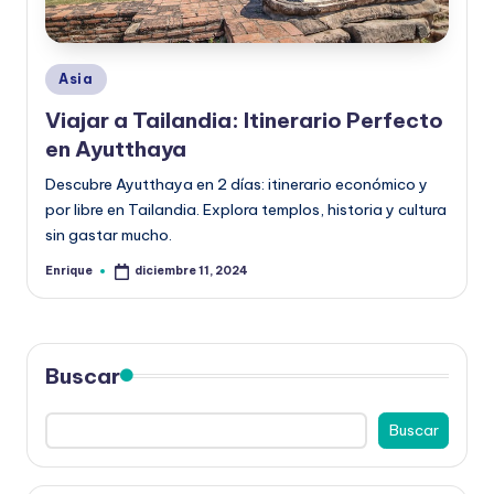
Publicado
Asia
en
Viajar a Tailandia: Itinerario Perfecto
en Ayutthaya
Descubre Ayutthaya en 2 días: itinerario económico y
por libre en Tailandia. Explora templos, historia y cultura
sin gastar mucho.
Enrique
diciembre 11, 2024
Publicado
por
Buscar
Buscar