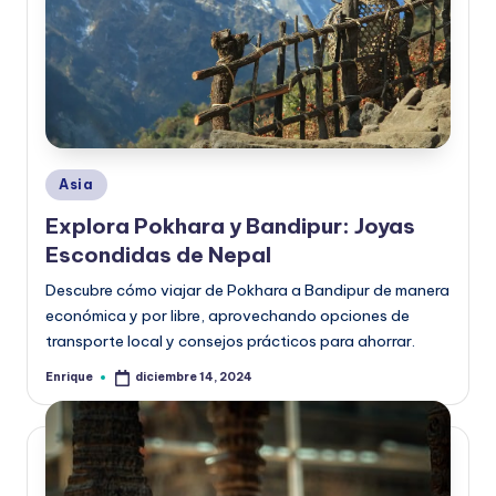
Publicado
Asia
en
Explora Pokhara y Bandipur: Joyas
Escondidas de Nepal
Descubre cómo viajar de Pokhara a Bandipur de manera
económica y por libre, aprovechando opciones de
transporte local y consejos prácticos para ahorrar.
Enrique
diciembre 14, 2024
Publicado
por