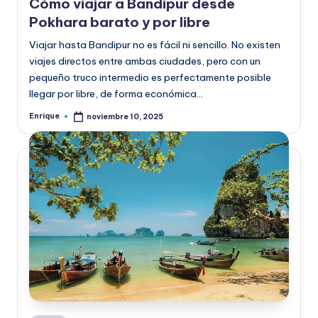
la
Cómo viajar a Bandipur desde
Pokhara barato y por libre
Viajar hasta Bandipur no es fácil ni sencillo. No existen
viajes directos entre ambas ciudades, pero con un
pequeño truco intermedio es perfectamente posible
llegar por libre, de forma económica…
Enrique
noviembre 10, 2025
Publicado
por