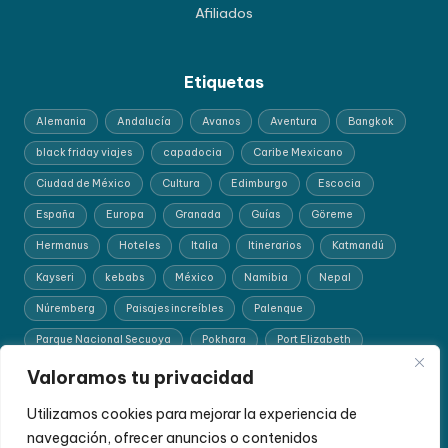
Afiliados
Etiquetas
Alemania
Andalucía
Avanos
Aventura
Bangkok
black friday viajes
capadocia
Caribe Mexicano
Ciudad de México
Cultura
Edimburgo
Escocia
España
Europa
Granada
Guías
Göreme
Hermanus
Hoteles
Italia
Itinerarios
Katmandú
Kayseri
kebabs
México
Namibia
Nepal
Núremberg
Paisajes increíbles
Palenque
Parque Nacional Secuoya
Pokhara
Port Elizabeth
Recomendación para mochileros
Ruta del Desierto
safaris
Valoramos tu privacidad
San Cristóbal
Sudáfrica
Suiza
Testi Kebab
Utilizamos cookies para mejorar la experiencia de
trenEuropa
Turquía
viajar por libre Tailandia
navegación, ofrecer anuncios o contenidos