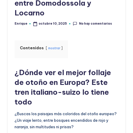
la
entre Domodossola y
Locarno
No hay comentarios
Enrique
octubre 10, 2025
Publicado
por
Contenidos
mostrar
¿Dónde ver el mejor follaje
de otoño en Europa? Este
tren italiano-suizo lo tiene
todo
¿Buscas los paisajes más coloridos del otoño europeo?
¿Un viaje lento, entre bosques encendidos de rojo y
naranja, sin multitudes ni prisas?