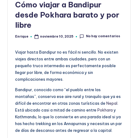
la
Cómo viajar a Bandipur
desde Pokhara barato y por
libre
No hay comentarios
Enrique
noviembre 10, 2025
Publicado
por
Viajar hasta Bandipur no es fácil ni sencillo. No existen
viajes directos entre ambas ciudades, pero con un
pequeño truco intermedio es perfectamente posible
llegar por libre, de forma económica y sin
complicaciones mayores.
Bandipur, conocido como “el pueblo entre las
montañas”, conserva ese aire rural y tranquilo que ya es
difícil de encontrar en otras zonas turísticas de
Nepal
.
Está ubicado casi a mitad de camino entre
Pokhara
y
Kathmandu, lo que lo convierte en una parada ideal si ya
has hecho trekking en los Annapurnas y necesitas un par
de días de descanso antes de regresar a la capital.