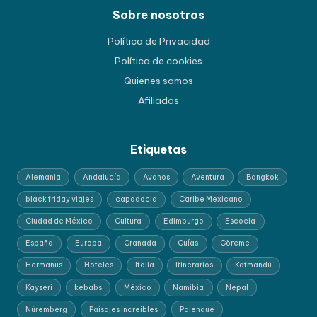
Sobre nosotros
Política de Privacidad
Política de cookies
Quienes somos
Afiliados
Etiquetas
Alemania
Andalucía
Avanos
Aventura
Bangkok
black friday viajes
capadocia
Caribe Mexicano
Ciudad de México
Cultura
Edimburgo
Escocia
España
Europa
Granada
Guías
Göreme
Hermanus
Hoteles
Italia
Itinerarios
Katmandú
Kayseri
kebabs
México
Namibia
Nepal
Núremberg
Paisajes increíbles
Palenque