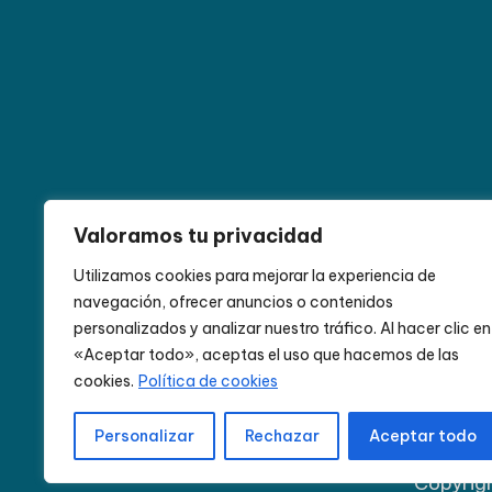
Alemania
Andalucía
Avanos
Aventura
B
Valoramos tu privacidad
Escocia
España
Europa
Granada
Guías
Utilizamos cookies para mejorar la experiencia de
navegación, ofrecer anuncios o contenidos
Namibia
Nepal
Núremberg
Paisajes increíbles
personalizados y analizar nuestro tráfico. Al hacer clic en
Ruta del Desierto
safaris
San Cristóbal
Sudá
«Aceptar todo», aceptas el uso que hacemos de las
cookies.
Política de cookies
Personalizar
Rechazar
Aceptar todo
Copyrig