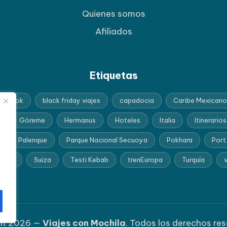
Quienes somos
Afiliados
Etiquetas
angkok
black friday viajes
capadocia
Caribe Mexicano
Göreme
Hermanus
Hoteles
Italia
Itinerarios
Palenque
Parque Nacional Secuoya
Pokhara
Port
frica
Suiza
Testi Kebab
trenEuropa
Turquía
v
ht 2026 —
Viajes con Mochila
. Todos los derechos re