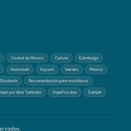
Ciudad de México
Cultura
Edimburgo
Katmandú
Kayseri
kebabs
México
 Elizabeth
Recomendación para mochileros
iajar por libre Tailandia
ViajePorLibre
Žabljak
servados.