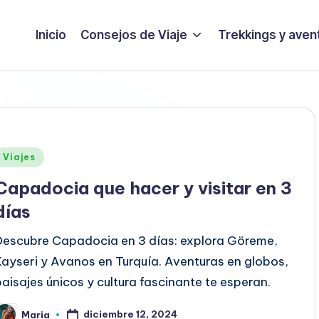
Inicio
Consejos de Viaje
Trekkings y aven
Publicado
Viajes
en
Capadocia que hacer y visitar en 3
días
Descubre Capadocia en 3 días: explora Göreme,
Kayseri y Avanos en Turquía. Aventuras en globos,
paisajes únicos y cultura fascinante te esperan.
diciembre 12, 2024
Maria
ublicado