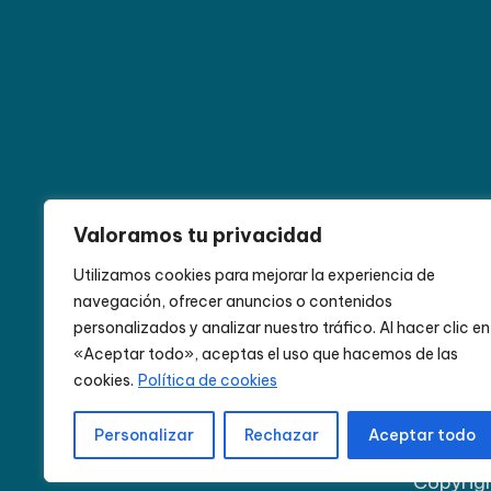
Alemania
Andalucía
Avanos
Aventura
B
Valoramos tu privacidad
Escocia
España
Europa
Granada
Guías
Utilizamos cookies para mejorar la experiencia de
navegación, ofrecer anuncios o contenidos
Namibia
Nepal
Núremberg
Paisajes increíbles
personalizados y analizar nuestro tráfico. Al hacer clic en
Ruta del Desierto
safaris
San Cristóbal
Sudá
«Aceptar todo», aceptas el uso que hacemos de las
cookies.
Política de cookies
Personalizar
Rechazar
Aceptar todo
Copyrig