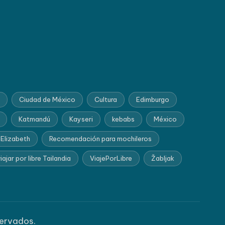
Ciudad de México
Cultura
Edimburgo
Katmandú
Kayseri
kebabs
México
 Elizabeth
Recomendación para mochileros
iajar por libre Tailandia
ViajePorLibre
Žabljak
servados.