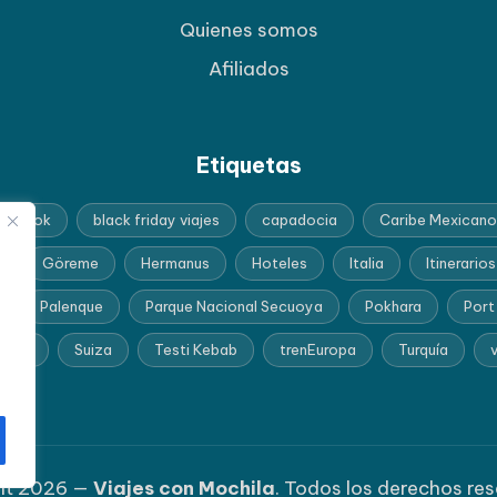
Quienes somos
Afiliados
Etiquetas
angkok
black friday viajes
capadocia
Caribe Mexicano
Göreme
Hermanus
Hoteles
Italia
Itinerarios
Palenque
Parque Nacional Secuoya
Pokhara
Port
frica
Suiza
Testi Kebab
trenEuropa
Turquía
v
ht 2026 —
Viajes con Mochila
. Todos los derechos re