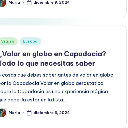
diciembre 9, 2024
Maria
ublicado
or
Publicado
Viajes
Europa
en
¿Volar en globo en Capadocia?
Todo lo que necesitas saber
5 cosas que debes saber antes de volar en globo
por la Capadocia Volar en globo aerostático
sobre la Capadocia es una experiencia mágica
que debería estar en la lista…
diciembre 3, 2024
Maria
ublicado
or