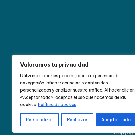
Alemania
Andalucía
Avanos
Aventura
B
Valoramos tu privacidad
Escocia
España
Europa
Granada
Guías
Utilizamos cookies para mejorar la experiencia de
navegación, ofrecer anuncios o contenidos
Namibia
Nepal
Núremberg
Paisajes increíbles
personalizados y analizar nuestro tráfico. Al hacer clic en
Ruta del Desierto
safaris
San Cristóbal
Sudá
«Aceptar todo», aceptas el uso que hacemos de las
cookies.
Política de cookies
Personalizar
Rechazar
Aceptar todo
Copyrig