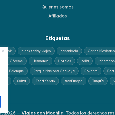
Quienes somos
Afiliados
Etiquetas
angkok
black friday viajes
capadocia
Caribe Mexicano
Göreme
Hermanus
Hoteles
Italia
Itinerarios
Palenque
Parque Nacional Secuoya
Pokhara
Port
frica
Suiza
Testi Kebab
trenEuropa
Turquía
v
ht 2026 —
Viajes con Mochila
. Todos los derechos re