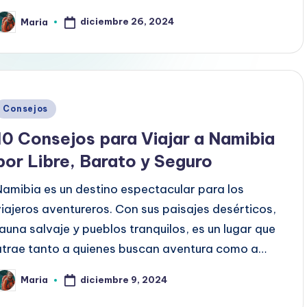
diciembre 26, 2024
Maria
ublicado
or
Publicado
Consejos
en
10 Consejos para Viajar a Namibia
por Libre, Barato y Seguro
Namibia es un destino espectacular para los
viajeros aventureros. Con sus paisajes desérticos,
fauna salvaje y pueblos tranquilos, es un lugar que
atrae tanto a quienes buscan aventura como a…
diciembre 9, 2024
Maria
ublicado
or