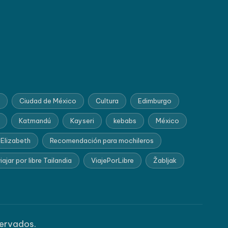
Ciudad de México
Cultura
Edimburgo
Katmandú
Kayseri
kebabs
México
 Elizabeth
Recomendación para mochileros
iajar por libre Tailandia
ViajePorLibre
Žabljak
servados.