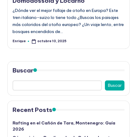
la
Domodossola y Locarno
¿Dónde ver el mejor follaje de otoño en Europa? Este
tren italiano-suizo lo tiene todo ¿Buscas los paisajes
más coloridos del otoño europeo? ¿Un viaje lento, entre
bosques encendidos de…
Enrique
octubre 10, 2025
Publicado
por
Buscar
Buscar
Recent Posts
Rafting en el Cañón de Tara, Montenegro: Guía
2026