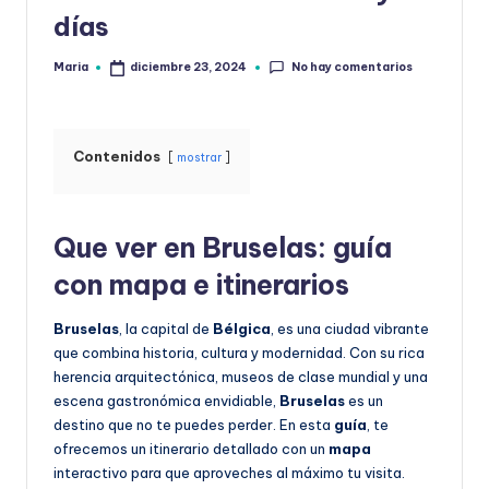
la
días
No hay comentarios
Maria
diciembre 23, 2024
Publicado
por
Contenidos
mostrar
Que ver en Bruselas: guía
con mapa e itinerarios
Bruselas
, la capital de
Bélgica
, es una ciudad vibrante
que combina historia, cultura y modernidad. Con su rica
herencia arquitectónica, museos de clase mundial y una
escena gastronómica envidiable,
Bruselas
es un
destino que no te puedes perder. En esta
guía
, te
ofrecemos un itinerario detallado con un
mapa
interactivo para que aproveches al máximo tu visita.