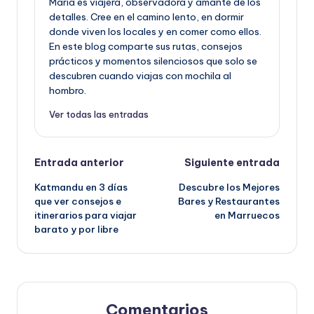
María es viajera, observadora y amante de los
detalles. Cree en el camino lento, en dormir
donde viven los locales y en comer como ellos.
En este blog comparte sus rutas, consejos
prácticos y momentos silenciosos que solo se
descubren cuando viajas con mochila al
hombro.
Ver todas las entradas
Navegación
Entrada anterior
Siguiente entrada
de
Katmandu en 3 días
Descubre los Mejores
que ver consejos e
Bares y Restaurantes
entradas
itinerarios para viajar
en Marruecos
barato y por libre
Comentarios