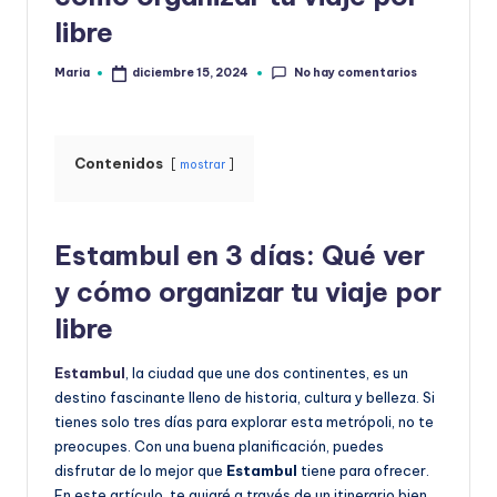
la
libre
No hay comentarios
Maria
diciembre 15, 2024
Publicado
por
Contenidos
mostrar
Estambul en 3 días: Qué ver
y cómo organizar tu viaje por
libre
Estambul
, la ciudad que une dos continentes, es un
destino fascinante lleno de historia, cultura y belleza. Si
tienes solo tres días para explorar esta metrópoli, no te
preocupes. Con una buena planificación, puedes
disfrutar de lo mejor que
Estambul
tiene para ofrecer.
En este artículo, te guiaré a través de un itinerario bien