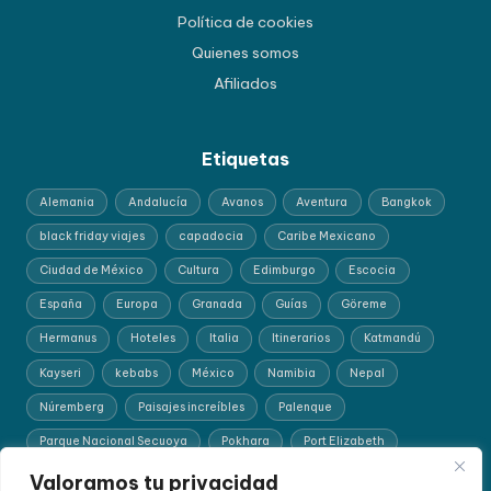
Política de cookies
Quienes somos
Afiliados
Etiquetas
Alemania
Andalucía
Avanos
Aventura
Bangkok
black friday viajes
capadocia
Caribe Mexicano
Ciudad de México
Cultura
Edimburgo
Escocia
España
Europa
Granada
Guías
Göreme
Hermanus
Hoteles
Italia
Itinerarios
Katmandú
Kayseri
kebabs
México
Namibia
Nepal
Núremberg
Paisajes increíbles
Palenque
Parque Nacional Secuoya
Pokhara
Port Elizabeth
Recomendación para mochileros
Ruta del Desierto
safaris
Valoramos tu privacidad