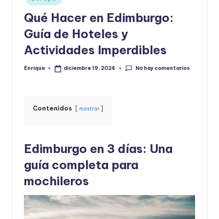
la
en
Qué Hacer en Edimburgo:
Guía de Hoteles y
Actividades Imperdibles
No hay comentarios
Enrique
diciembre 19, 2024
Publicado
por
Contenidos
mostrar
Edimburgo en 3 días: Una
guía completa para
mochileros