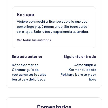
Enrique
Viajero con mochila. Escribo sobre lo que veo,
cómo llego y qué recomiendo. Sin tours caros,
sin atajos. Solo rutas y experiencia auténtica.
Ver todas las entradas
Navegación
Entrada anterior
Siguiente entrada
de
Dónde comer en
Cómo viajar a
Göreme: guía de
Katmandú desde
entradas
restaurantes locales
Pokhara barato y por
baratos y deliciosos
libre
Comentarios